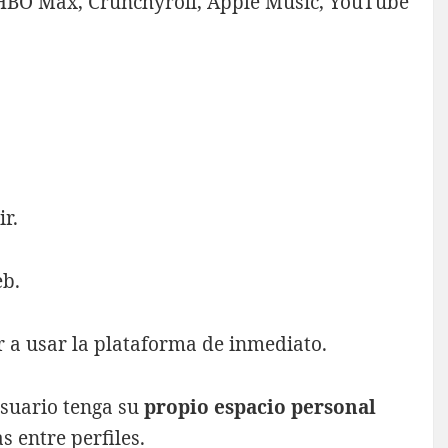
 HBO Max, Crunchyroll, Apple Music, YouTube
ir.
eb.
r a usar la plataforma de inmediato.
usuario tenga su
propio espacio personal
s entre perfiles.