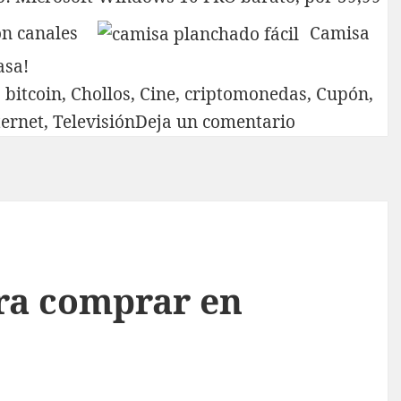
on canales
Camisa
asa!
,
bitcoin
,
Chollos
,
Cine
,
criptomonedas
,
Cupón
,
en
ternet
,
Televisión
Deja un comentario
GamsGo:
la
forma
fácil
y
segura
ra comprar en
de
compartir
cuentas
digitales