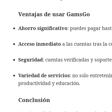
Ventajas de usar GamsGo
Ahorro significativo
: puedes pagar has
Acceso inmediato
a las cuentas tras la 
Entradas recientes
Seguridad
: cuentas verificadas y soport
GamsGo: la forma fácil y
segura de compartir
cuentas digitales
Variedad de servicios
: no solo entreten
15 € GRATIS para
productividad y educación.
comprar en AMAZON
Compra Fairy muy
barato – Chollazo!
Conclusión
Sistema de Enfriamiento
Nebulización para el