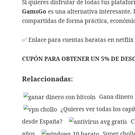
Si quieres disfrutar de todas tus platafor
jardín / terraza
GamsGo
es una alternativa interesante. 
CHOLLAZO! REBAJA DE
PRECIO en aspirador de
compartidas de forma práctica, económic
mano CECOTEC de 300 €
a 148 €
✅ Enlace para cuentas baratas en netflix
Comentarios recientes
CUPÓN PARA OBTENER UN 5% DE DES
Jessica Ruiz
en
Review
Kealive Cepillo Alisador
Planchas de Pelo
Relaccionadas:
Cholloman
en
Chollo
review Androd TV
Beelink GT1 Octa core
Gana dinero 
Cholloman
en
Atención!
¿Quieres ver todas los capí
bombazo! error de
precio, 95 % de
desde España?
C
descuento!
belen85alonso
en
Chollo
años
Super choll