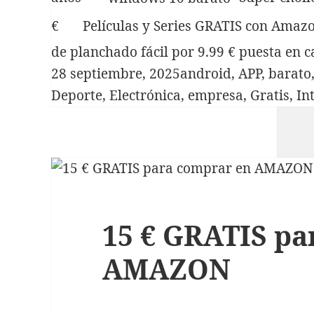
Sorteo Black Friday 2
€
Películas y Series GRATIS con Amaz
productos Victsing
Raquel Blanco Bartolomé
de planchado fácil por 9.99 € puesta en c
en
Chollo Sorteo Black
Publicado
Categorías
28 septiembre, 2025
android
,
APP
,
barato
Friday 2 productos
Victsing
el
Deporte
,
Electrónica
,
empresa
,
Gratis
,
In
Archivos
septiembre 2025
octubre 2022
mayo 2022
marzo 2022
febrero 2022
15 € GRATIS pa
octubre 2021
mayo 2021
AMAZON
febrero 2021
enero 2021
diciembre 2020