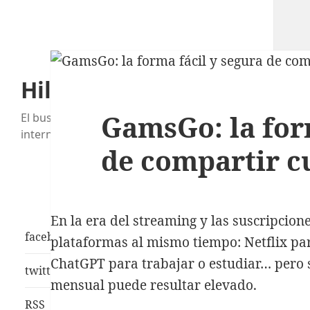
HiloDeChollos.com
GamsGo: la for
El buscador de chollos y gangas por
internet
de compartir cu
En la era del streaming y las suscripcion
facebook
plataformas al mismo tiempo: Netflix par
ChatGPT para trabajar o estudiar… pero s
twitter
mensual puede resultar elevado.
RSS