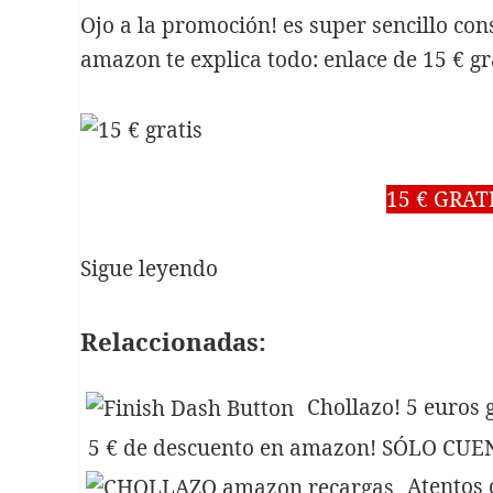
noviembre 2020
Ojo a la promoción! es super sencillo cons
octubre 2020
amazon te explica todo:
enlace de 15 € g
septiembre 2020
julio 2020
junio 2020
mayo 2020
abril 2020
marzo 2020
15 € GRA
enero 2020
diciembre 2019
15
Sigue leyendo
noviembre 2019
octubre 2019
€
septiembre 2019
GRATIS
Relaccionadas:
agosto 2019
para
julio 2019
comprar
junio 2019
Chollazo! 5 euros
mayo 2019
en
5 € de descuento en amazon! SÓLO C
abril 2019
AMAZON
marzo 2019
Atentos 